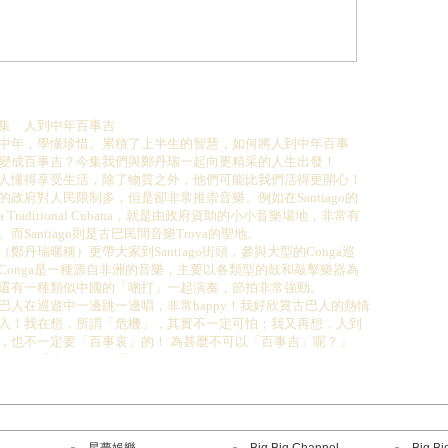
集 人到中年百事吉
中年，學懂珍惜。累積了上半生的智慧，如何將人到中年百事
變成百事吉？今集我們與鄭丹瑞一起向更精采的人生出發！
人懂得享受生活，除了物質之外，他們可能比我們活得更開心！
的政府對人民限制多，但是卻非常推崇音樂。例如在Santiago的
va Traditional Cubana，就是由政府資助的小小音樂場地，非常有
。而Santiago則是古巴民間音樂Trova的聖地。
（鄭丹瑞暱稱）更帶大家到Santiago街頭，參與大型的Conga巡
Conga是一種源自非洲的音樂，主要以各類型的鼓和敲擊樂器為
還有一種類似中國的「啲打」一起演奏，節拍非常強勁。
巴人在巡遊中一邊跳一邊唱，非常happy！我好欣賞古巴人的熱情
入！我在想，所謂「危機」，其實不一定可怕；我又再想，人到
，也不一定要「百事哀」的！ 為甚麼不可以「百事吉」呢？」
喜歡用「半杯水」去看每一件事物。
事向好的方面去想，當你有半杯水的時候，你應該說，幸好我還
杯水。任何人在長大過程中都有無壓力，重要是你怎樣將壓力化
力，讓你的人生更加精采。」
灣拿兩個小時車程的Varadero，是加勒比海其中一個最大、最靚、