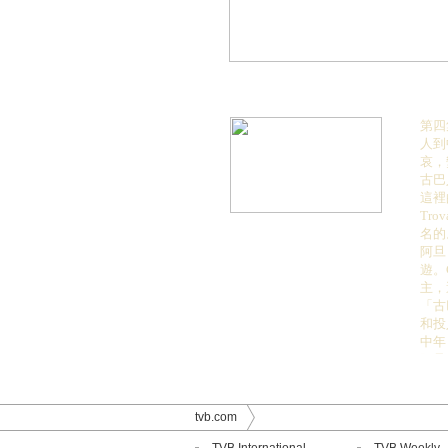
第四
人到
哀，
古巴
這裡
Tro
名的
阿旦
遊。
主，
「古
和投
中年
阿旦
「凡
有半
為動
tvb.com
離夏