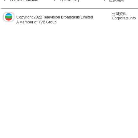
TVB International
TVB Weekly
星夢娛樂
汗！之後，小方還要近距離看著五隻
馴」，而且小方還站在高處，這可是
「老虎的天性是會向上撲殺獵物，所
公司資料
極挑戰我自己的膽量，我決定站在高
Copyright 2022 Television Broadcasts Limited
Corporate Info
A Member of TVB Group
方力申以一個泳壇老將轉戰到陌生的
未知之數。
「我游泳游了11年才去到最top，我
歌手時曾經在台上說過，他用了15
有十幾年是未知之數。面對這些未知
如果青春是年輕人最大的本錢，只要
挑戰，目標總會在望！